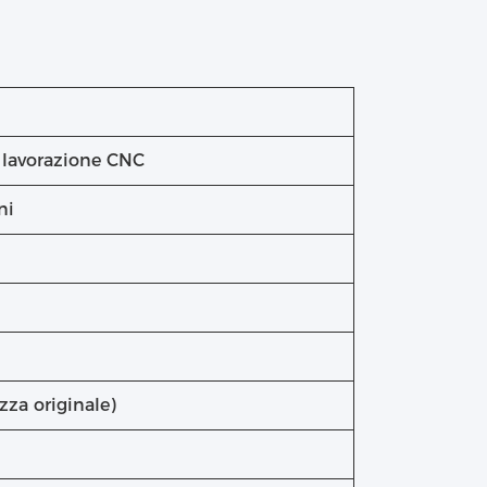
 lavorazione CNC
ni
za originale)