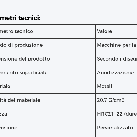
metri tecnici:
metro tecnico
Valore
do di produzione
Macchine per la
nsione del prodotto
Secondo i diseg
amento superficiale
Anodizzazione
riale
Metalli
tà del materiale
20,7 G/cm3
zza
HRC21~22 (durez
nsione
Personalizzato