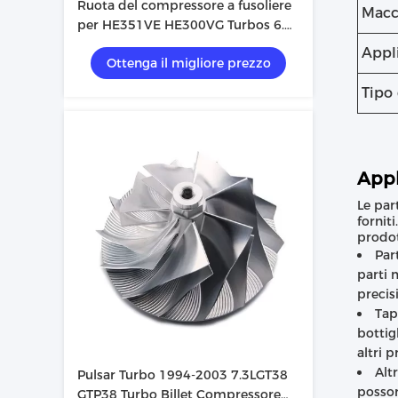
Ruota del compressore a fusoliere
Macc
per HE351VE HE300VG Turbos 6.7l
Cummins
Appl
Ottenga il migliore prezzo
Tipo
Appl
Le par
fornit
prodot
Par
parti 
precis
Tap
bottigl
altri p
Alt
Pulsar Turbo 1994-2003 7.3LGT38
posson
GTP38 Turbo Billet Compressore