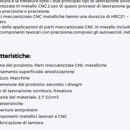
itura e la fresatura sono i due principali tipi di lavorazione utili
izzate in metallo CNC.L'uso di questi processi di lavorazione ga
a precisione e precisione.
ti meccanizzate CNC metalliche hanno una durezza di HRC21 ~ 22
ato.
 delle applicazioni di parti meccanizzate CNC in metallo includo
e componenti lavorati con precisione.compresi gli autoveicoli, in
tteristiche:
e del prodotto: Parti meccanizzate CNC metalliche
ttamento superficiale: anodizzazione
lizzo: Macchine
ensione del prodotto: secondo i disegni
o di lavorazione: tornitura, fresatura
sità del materiale: 2,7 G/cm3
atteristiche:
erture antipolvere
ponenti metallici lavorati a CNC
bricazione di lamiere