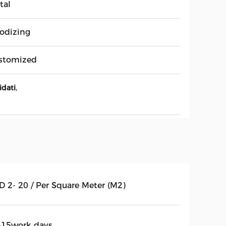
tal
odizing
stomized
,
idati
D 2- 20 / Per Square Meter (M2)
-15work days