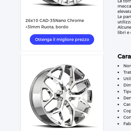
La torn
meccan
elevat
Le par
26x10 CAD-35Nano Chrome
utilizz
+3lmm Ruota, bordo
Alcune
libri 
Ottenga il migliore prezzo
Cara
Nom
Tra
Uti
Dim
Tip
Den
Car
Cop
Com
Fab