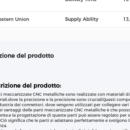
Western Union
Supply Ability
13
zione del prodotto
rizione del prodotto:
ti meccanizzate CNC metalliche sono realizzate con materiali di al
riali.dove la precisione e la precisione sono crucialiQuesti comp
ndustria dei connettori, dove vengono utilizzati per collegare va
i vantaggi delle parti meccanizzate CNC metalliche è che posso
iente.e la progettazione di queste parti può essere regolato per s
eCiò significa che le parti si adattano perfettamente e svolgono 
nza.