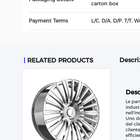
carton box
Payment Terms
L/C, D/A, D/P, T/T, 
Descri
RELATED PRODUCTS
Desc
Le par
indust
nell'i
Uno de
del cl
client
efficie