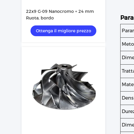
22x9 G-09 Nanocromo + 24 mm
Para
Ruota, bordo
Para
Ottenga il migliore prezzo
Meto
Dime
Tratt
Mate
Densi
Dure
Dime