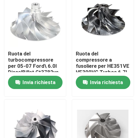
Su di noi
Visita alla fabbrica
Ruota del
Ruota del
Controllo della qualità
turbocompressore
compressore a
per 05-07 Ford\ 6.0l
fusoliere per HE351VE
DieselBillet Gt3782va
HE300VG Turbos 6.7l
Contattaci
Cummins
Invia richiesta
Invia richiesta
Notizie
Chiedi un preventivo
parti meccanizzate in cnc metallo