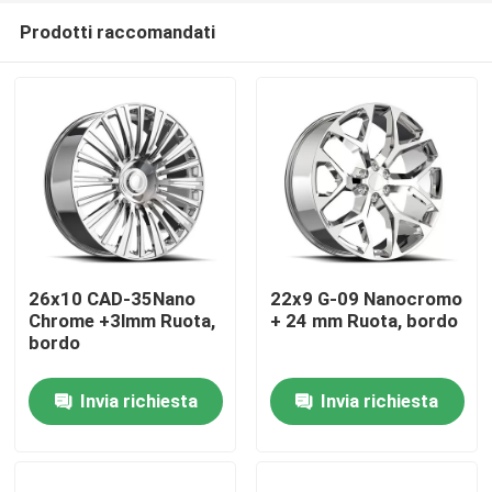
Prodotti raccomandati
26x10 CAD-35Nano
22x9 G-09 Nanocromo
Chrome +3lmm Ruota,
+ 24 mm Ruota, bordo
bordo
Casa.
Invia richiesta
Invia richiesta
Prodotti
video