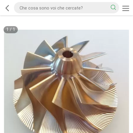
1
/
1