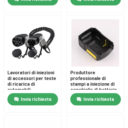
Su di noi
Visita alla fabbrica
Controllo della qualità
Contattaci
Lavoratori di iniezioni
Produttore
di accessori per teste
professionale di
di ricarica di
stampi a iniezione di
Notizie
automobili
conchiglie di batterie
Invia richiesta
Invia richiesta
Chiedi un preventivo
parti meccanizzate in cnc metallo