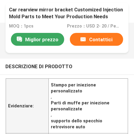
Car rearview mirror bracket Customized Injection
Mold Parts to Meet Your Production Needs
(Componenti di stampo di iniezione personalizzati
MOQ：1pcs
Prezzo：USD 2- 20 / Per Square Meter (M2)
per soddisfare i vostri bisogni di produzione)
Miglior prezzo
Contattici
DESCRIZIONE DI PRODOTTO
Stampo per iniezione
personalizzato
,
Parti di muffe per iniezione
Evidenziare:
personalizzate
,
supporto dello specchio
retrovisore auto