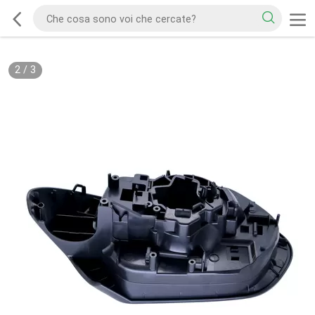
2
/
3