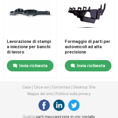
parti meccaniche di CNC
Parti di automazione CNC
Lavorazione di stampi
Formaggio di parti per
a iniezione per banchi
autoveicoli ad alta
Parti girate precisione
di lavoro
precisione
Parti di stampi di precisione
Invia richiesta
Invia richiesta
Il CNC ha girato le parti
Casa
Circa noi
Contattaci
Desktop Site
Mappa del sito
Politica sulla privacy
Parti di plastica della muffa
Pezzi stampati ad iniezione
Qualità
parti meccanizzate in cnc metallo