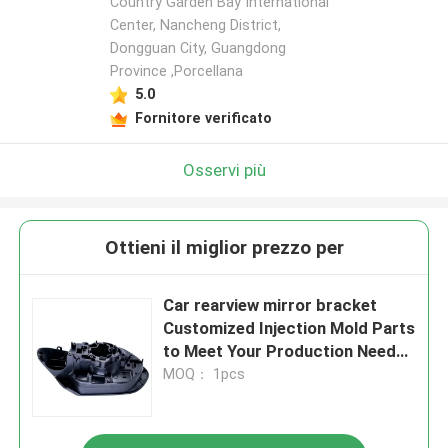
Country Garden Bay International
Center, Nancheng District,
Dongguan City, Guangdong
Province ,Porcellana
5.0
Fornitore verificato
Osservi più
Ottieni il miglior prezzo per
Car rearview mirror bracket
Customized Injection Mold Parts
to Meet Your Production Needs
(Componenti di stampo di
MOQ： 1pcs
iniezione personalizzati per
soddisfare i vostri bisogni di
produzione)