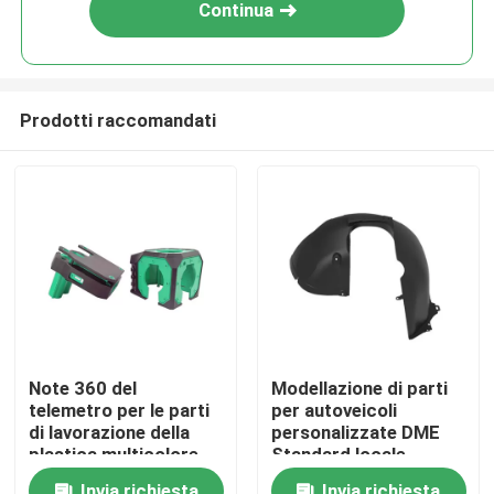
Continua
Prodotti raccomandati
Casa.
Note 360 del
Modellazione di parti
telemetro per le parti
per autoveicoli
Prodotti
di lavorazione della
personalizzate DME
plastica multicolore
Standard locale
video
Invia richiesta
Invia richiesta