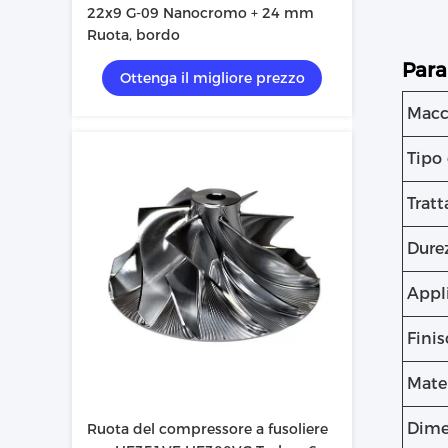
22x9 G-09 Nanocromo + 24 mm
Ruota, bordo
Para
Ottenga il migliore prezzo
Macc
Tipo
Tratt
Dure
Appl
Finis
Mate
Dime
Ruota del compressore a fusoliere