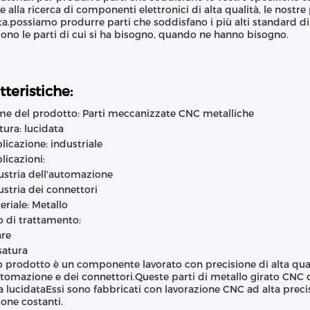
te alla ricerca di componenti elettronici di alta qualità, le nost
ta.possiamo produrre parti che soddisfano i più alti standard di
ono le parti di cui si ha bisogno, quando ne hanno bisogno.
tteristiche:
e del prodotto: Parti meccanizzate CNC metalliche
itura: lucidata
licazione: industriale
licazioni:
ustria dell'automazione
ustria dei connettori
eriale: Metallo
o di trattamento:
are
satura
 prodotto è un componente lavorato con precisione di alta qualit
utomazione e dei connettori.Queste parti di metallo girato CNC d
ra lucidataEssi sono fabbricati con lavorazione CNC ad alta preci
ione costanti.