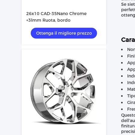
Se sie
perfet
26x10 CAD-35Nano Chrome
otteng
+3lmm Ruota, bordo
Ottenga il migliore prezzo
Cara
Nom
Fin
App
App
Ind
Ind
Mat
Tip
Gir
Fre
Questo
dell'a
finitu
precis