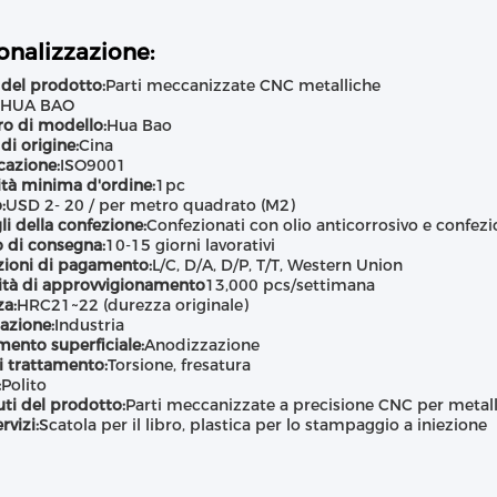
onalizzazione:
del prodotto:
Parti meccanizzate CNC metalliche
HUA BAO
o di modello:
Hua Bao
di origine:
Cina
icazione:
ISO9001
tà minima d'ordine:
1pc
:
USD 2- 20 / per metro quadrato (M2)
li della confezione:
Confezionati con olio anticorrosivo e confez
 di consegna:
10-15 giorni lavorativi
ioni di pagamento:
L/C, D/A, D/P, T/T, Western Union
ità di approvvigionamento
13,000 pcs/settimana
a:
HRC21~22 (durezza originale)
azione:
Industria
mento superficiale:
Anodizzazione
i trattamento:
Torsione, fresatura
:
Polito
uti del prodotto:
Parti meccanizzate a precisione CNC per metal
ervizi:
Scatola per il libro, plastica per lo stampaggio a iniezione