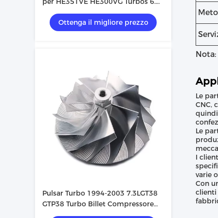
per HE351VE HE300VG Turbos 6.7l
Cummins
Meto
Ottenga il migliore prezzo
Servi
Nota:
Appl
Le par
CNC, c
quindi
confez
Le par
produz
meccan
I clie
specif
varie 
Con un
client
Pulsar Turbo 1994-2003 7.3LGT38
fabbri
GTP38 Turbo Billet Compressore
Ruota