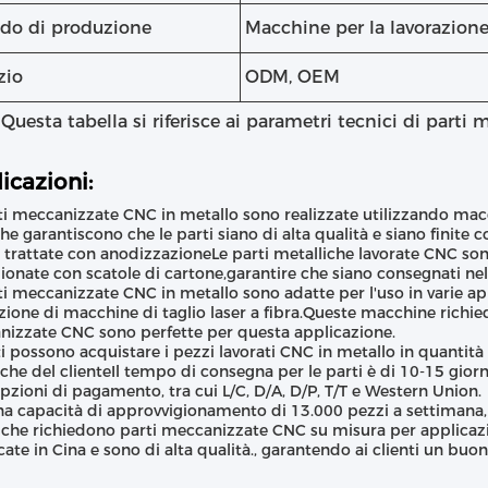
do di produzione
Macchine per la lavorazion
zio
ODM, OEM
 Questa tabella si riferisce ai parametri tecnici di part
icazioni:
ti meccanizzate CNC in metallo sono realizzate utilizzando mac
he garantiscono che le parti siano di alta qualità e siano finite
 trattate con anodizzazioneLe parti metalliche lavorate CNC sono
ionate con scatole di cartone,garantire che siano consegnati nell
ti meccanizzate CNC in metallo sono adatte per l'uso in varie ap
ione di macchine di taglio laser a fibra.Queste macchine richiedo
izzate CNC sono perfette per questa applicazione.
nti possono acquistare i pezzi lavorati CNC in metallo in quantità
iche del clienteIl tempo di consegna per le parti è di 10-15 giorni 
opzioni di pagamento, tra cui L/C, D/A, D/P, T/T e Western Union.
a capacità di approvvigionamento di 13.000 pezzi a settimana,
i che richiedono parti meccanizzate CNC su misura per applicazio
cate in Cina e sono di alta qualità., garantendo ai clienti un buo