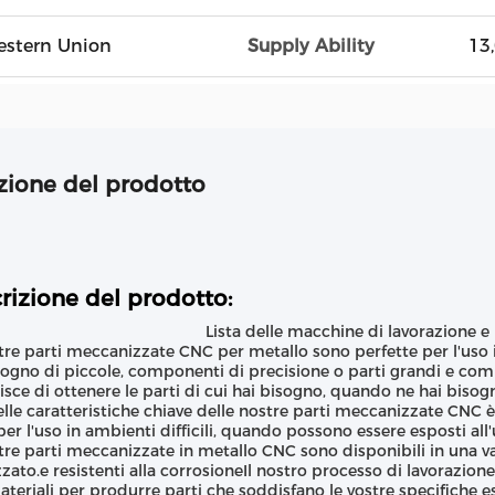
Western Union
Supply Ability
13
zione del prodotto
rizione del prodotto:
Lista delle macchine di lavorazione e
tre parti meccanizzate CNC per metallo sono perfette per l'uso in
sogno di piccole, componenti di precisione o parti grandi e com
isce di ottenere le parti di cui hai bisogno, quando ne hai bisog
lle caratteristiche chiave delle nostre parti meccanizzate CNC è 
 per l'uso in ambienti difficili, quando possono essere esposti all'
tre parti meccanizzate in metallo CNC sono disponibili in una va
zato.e resistenti alla corrosioneIl nostro processo di lavorazion
materiali per produrre parti che soddisfano le vostre specifiche e