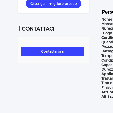
Ottenga il migliore prezzo
Pers
Nome 
Marca:
CONTATTACI
Numer
Luogo 
Certif
Quanti
Prezzo
Dettag
Contatta ora
Tempo
Condiz
Capac
Durezz
Applic
Tratta
Tipo d
Finisci
Attrib
Altri s