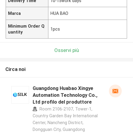
Delivery Time
10-15work days
Marca
HUA BAO
Minimum Order Q
1pcs
uantity
Osservi più
Circa noi
Guangdong Huabao Xingye
Automation Technology Co.,
Ltd profilo del produttore
Room 2106-2107, Tower-1,
Country Garden Bay International
Center, Nancheng District,
Dongguan City, Guangdong