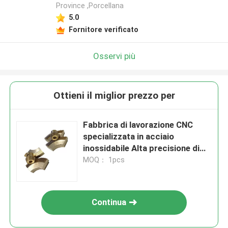
Province ,Porcellana
5.0
Fornitore verificato
Osservi più
Ottieni il miglior prezzo per
Fabbrica di lavorazione CNC
specializzata in acciaio
inossidabile Alta precisione di
ottone / titanio
MOQ： 1pcs
Continua