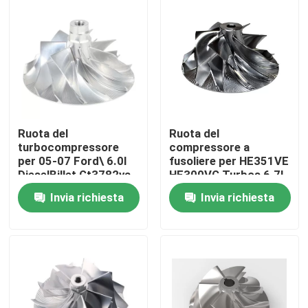
Su di noi
Visita alla fabbrica
Controllo della qualità
Ruota del
Ruota del
turbocompressore
compressore a
per 05-07 Ford\ 6.0l
fusoliere per HE351VE
Contattaci
DieselBillet Gt3782va
HE300VG Turbos 6.7l
Cummins
Invia richiesta
Invia richiesta
Notizie
Chiedi un preventivo
parti meccanizzate in cnc metallo