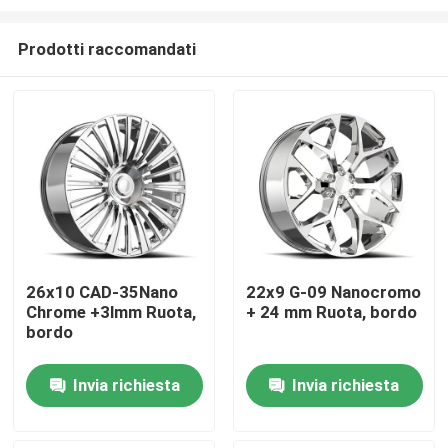
Prodotti raccomandati
26x10 CAD-35Nano
22x9 G-09 Nanocromo
Chrome +3lmm Ruota,
+ 24 mm Ruota, bordo
Casa.
bordo
Prodotti
Invia richiesta
Invia richiesta
video