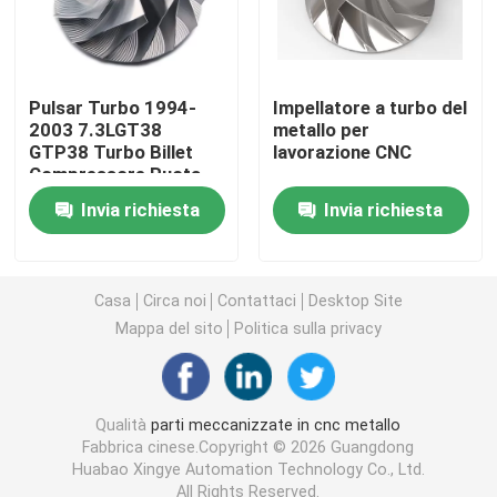
parti meccaniche di CNC
Pulsar Turbo 1994-
Impellatore a turbo del
Parti di automazione CNC
2003 7.3LGT38
metallo per
GTP38 Turbo Billet
lavorazione CNC
Compressore Ruota
Parti girate precisione
Invia richiesta
Invia richiesta
Parti di stampi di precisione
Casa
Circa noi
Contattaci
Desktop Site
Mappa del sito
Politica sulla privacy
Il CNC ha girato le parti
Parti di plastica della muffa
Qualità
parti meccanizzate in cnc metallo
Fabbrica cinese.Copyright © 2026 Guangdong
Huabao Xingye Automation Technology Co., Ltd.
Pezzi stampati ad iniezione
All Rights Reserved.